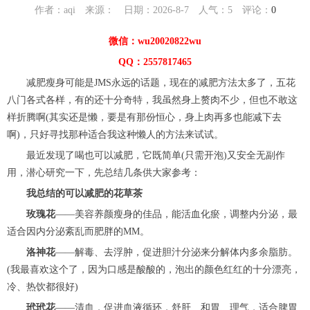
作者：aqi 来源： 日期：2026-8-7 人气：
5
评论：
0
微信：wu20020822wu
QQ：2557817465
减肥瘦身可能是JMS永远的话题，现在的减肥方法太多了，五花
八门各式各样，有的还十分奇特，我虽然身上赘肉不少，但也不敢这
样折腾啊(其实还是懒，要是有那份恒心，身上肉再多也能减下去
啊)，只好寻找那种适合我这种懒人的方法来试试。
最近发现了喝也可以减肥，它既简单(只需开泡)又安全无副作
用，潜心研究一下，先总结几条供大家参考：
我总结的可以减肥的花草茶
玫瑰花
——美容养颜瘦身的佳品，能活血化瘀，调整内分泌，最
适合因内分泌紊乱而肥胖的MM。
洛神花
——解毒、去浮肿，促进胆汁分泌来分解体内多余脂肪。
(我最喜欢这个了，因为口感是酸酸的，泡出的颜色红红的十分漂亮，
冷、热饮都很好)
玳玳花
——清血，促进血液循环，舒肝、和胃、理气，适合脾胃