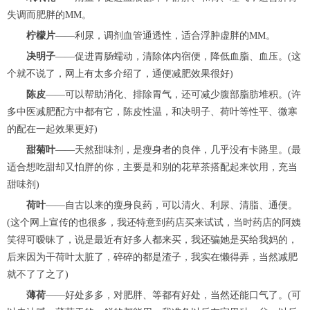
失调而肥胖的MM。
柠檬片
——利尿，调剂血管通透性，适合浮肿虚胖的MM。
决明子
——促进胃肠蠕动，清除体内宿便，降低血脂、血压。(这
个就不说了，网上有太多介绍了，通便减肥效果很好)
陈皮
——可以帮助消化、排除胃气，还可减少腹部脂肪堆积。(许
多中医减肥配方中都有它，陈皮性温，和决明子、荷叶等性平、微寒
的配在一起效果更好)
甜菊叶
——天然甜味剂，是瘦身者的良伴，几乎没有卡路里。(最
适合想吃甜却又怕胖的你，主要是和别的花草茶搭配起来饮用，充当
甜味剂)
荷叶
——自古以来的瘦身良药，可以清火、利尿、清脂、通便。
(这个网上宣传的也很多，我还特意到药店买来试试，当时药店的阿姨
笑得可暧昧了，说是最近有好多人都来买，我还骗她是买给我妈的，
后来因为干荷叶太脏了，碎碎的都是渣子，我实在懒得弄，当然减肥
就不了了之了)
薄荷
——好处多多，对肥胖、等都有好处，当然还能口气了。(可