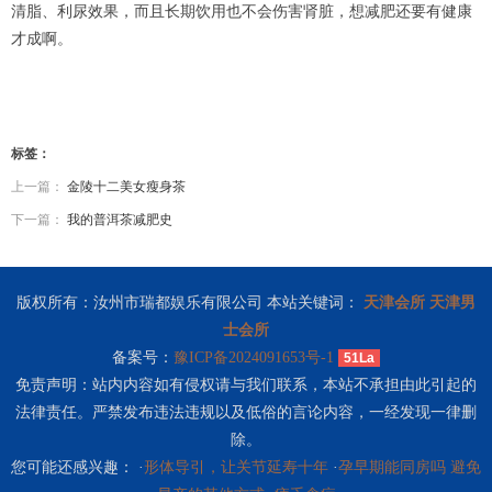
清脂、利尿效果，而且长期饮用也不会伤害肾脏，想减肥还要有健康
才成啊。
标签：
上一篇：
金陵十二美女瘦身茶
下一篇：
我的普洱茶减肥史
版权所有：汝州市瑞都娱乐有限公司 本站关键词：
天津会所
天津男
士会所
备案号：
豫ICP备2024091653号-1
51La
免责声明：站内内容如有侵权请与我们联系，本站不承担由此引起的
法律责任。严禁发布违法违规以及低俗的言论内容，一经发现一律删
除。
您可能还感兴趣： ·
形体导引，让关节延寿十年
·
孕早期能同房吗 避免