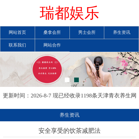
瑞都娱乐
网站首页
桑拿会所
男士会所
养生资讯
联系我们
网站合作
更新时间：2026-8-7 现已经收录1198条天津青衣养生网
信息
养生资讯
安全享受的饮茶减肥法