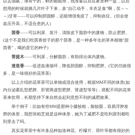
以去油腻，薄荷干的，鲜的都能用，我准备以后在家里种一盆，以后
想用的时候就摘几片叶子下来，多“自己动手，丰衣足食”啊，笑～～
～)甘草——可以抑制胆固醇，还能增强免疫了，抑制炎症。(但会使
血压升高，不适合患的人)
茴香
——可以利尿、发汗，清除皮下脂肪中的废物，防止肥胖。
(这个不是我们吃茴香饺子的那个茴香，是一种多年生的草本植物“甜
茴香”，喝的是它的种子)
菩提木
——可利尿，分解脂肪，有助排出体内废物。
迷迭香
——促进血液循环，降低胆固醇，抑制肥胖。(它的功效很
多，是一味很好的花草茶)
以上介绍的花草茶可以单独或混合使用，根据MM不同的体质(如
内分泌紊乱型肥胖、肝肾两虚型肥胖、肾虚型等等)，搭配不同的花草
茶来饮用，长期坚持下来自然会起到意想不到的减肥效果。
举个例子：比如有些MM是那种小腿较粗，脸较圆，容易浮肿发
胖的体形，我想张柏芝就是这种体形，她为了减肥不是吃利尿剂都吃
到里去了吗。
其实花草茶中有许多品种如洛神花、柠檬片、荷叶等都有很好的