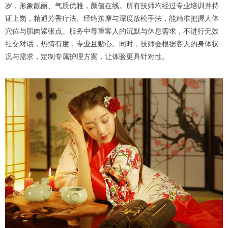
岁，形象靓丽、气质优雅，颜值在线。所有技师均经过专业培训并持
证上岗，精通芳香疗法、经络按摩与深度放松手法，能精准把握人体
穴位与肌肉紧张点。服务中尊重客人的沉默与休息需求，不进行无效
社交对话，热情有度，专业且贴心。同时，技师会根据客人的身体状
况与需求，定制专属护理方案，让体验更具针对性。